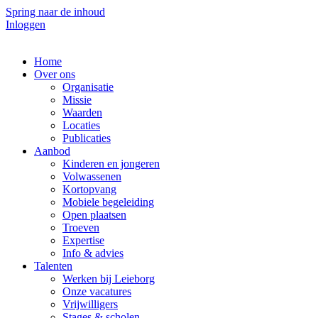
Spring naar de inhoud
Inloggen
Home
Over ons
Organisatie
Missie
Waarden
Locaties
Publicaties
Aanbod
Kinderen en jongeren
Volwassenen
Kortopvang
Mobiele begeleiding
Open plaatsen
Troeven
Expertise
Info & advies
Talenten
Werken bij Leieborg
Onze vacatures
Vrijwilligers
Stages & scholen