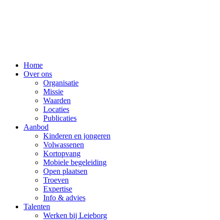
Home
Over ons
Organisatie
Missie
Waarden
Locaties
Publicaties
Aanbod
Kinderen en jongeren
Volwassenen
Kortopvang
Mobiele begeleiding
Open plaatsen
Troeven
Expertise
Info & advies
Talenten
Werken bij Leieborg