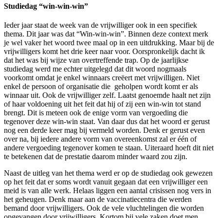
Studiedag “win-win-win”
Ieder jaar staat de week van de vrijwilliger ook in een specifiek
thema. Dit jaar was dat “Win-win-win”. Binnen deze context merk
je wel vaker het woord twee maal op in een uitdrukking. Maar bij de
vrijwilligers komt het drie keer naar voor. Oorspronkelijk dacht ik
dat het was bij wijze van overtreffende trap. Op de jaarlijkse
studiedag werd me echter uitgelegd dat dit woord nogmaals
voorkomt omdat je enkel winnaars creëert met vrijwilligen. Niet
enkel de persoon of organisatie die geholpen wordt komt er als
winnaar uit. Ook de vrijwilliger zelf. Laatst genoemde haalt net zijn
of haar voldoening uit het feit dat hij of zij een win-win tot stand
brengt. Dit is meteen ook de enige vorm van vergoeding die
tegenover deze win-win staat. Van daar dus dat het woord er gerust
nog een derde keer mag bij vermeld worden. Denk er gerust even
over na, bij iedere andere vorm van overeenkomst zal er één of
andere vergoeding tegenover komen te staan. Uiteraard hoeft dit niet
te betekenen dat de prestatie daarom minder waard zou zijn.
Naast de uitleg van het thema werd er op de studiedag ook gewezen
op het feit dat er soms wordt vanuit gegaan dat een vrijwilliger een
meid is van alle werk. Helaas liggen een aantal crisissen nog vers in
het geheugen. Denk maar aan de vaccinatiecentra die werden
bemand door vrijwilligers. Ook de vele vluchtelingen die worden
opgevangen door vrijwilligers. Kortom bij vele zaken doet men