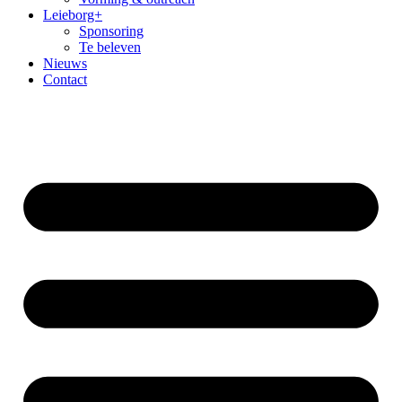
Leieborg+
Sponsoring
Te beleven
Nieuws
Contact