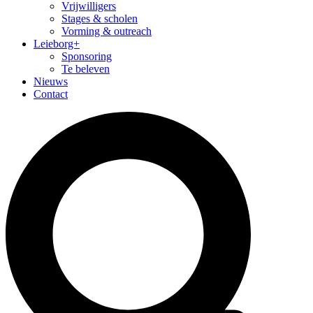
Vrijwilligers
Stages & scholen
Vorming & outreach
Leieborg+
Sponsoring
Te beleven
Nieuws
Contact