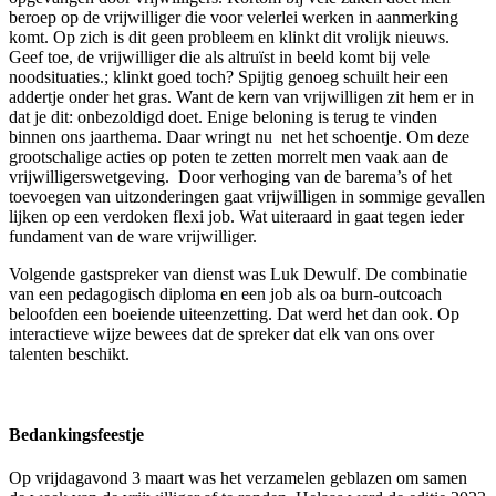
beroep op de vrijwilliger die voor velerlei werken in aanmerking
komt. Op zich is dit geen probleem en klinkt dit vrolijk nieuws.
Geef toe, de vrijwilliger die als altruïst in beeld komt bij vele
noodsituaties.; klinkt goed toch? Spijtig genoeg schuilt heir een
addertje onder het gras. Want de kern van vrijwilligen zit hem er in
dat je dit: onbezoldigd doet. Enige beloning is terug te vinden
binnen ons jaarthema. Daar wringt nu net het schoentje. Om deze
grootschalige acties op poten te zetten morrelt men vaak aan de
vrijwilligerswetgeving. Door verhoging van de barema’s of het
toevoegen van uitzonderingen gaat vrijwilligen in sommige gevallen
lijken op een verdoken flexi job. Wat uiteraard in gaat tegen ieder
fundament van de ware vrijwilliger.
Volgende gastspreker van dienst was Luk Dewulf. De combinatie
van een pedagogisch diploma en een job als oa burn-outcoach
beloofden een boeiende uiteenzetting. Dat werd het dan ook. Op
interactieve wijze bewees dat de spreker dat elk van ons over
talenten beschikt.
Bedankingsfeestje
Op vrijdagavond 3 maart was het verzamelen geblazen om samen