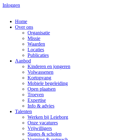
Spring
Inloggen
naar
de
Home
inhoud
Over ons
Organisatie
Missie
Waarden
Locaties
Publicaties
Aanbod
Kinderen en jongeren
Volwassenen
Kortopvang
Mobiele begeleiding
Open plaatsen
Troeven
Expertise
Info & advies
Talenten
Werken bij Leieborg
Onze vacatures
Vrijwilligers
Stages & scholen
Vorming & outreach