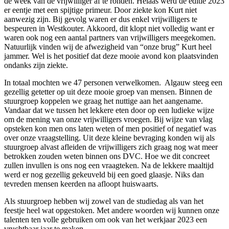
de week van de vrijwilliger af te ronden. Helaas werd de editie 2023
er eentje met een spijtige primeur. Door ziekte kon Kurt niet
aanwezig zijn. Bij gevolg waren er dus enkel vrijwilligers te
bespeuren in Westkouter. Akkoord, dit klopt niet volledig want er
waren ook nog een aantal partners van vrijwilligers meegekomen.
Natuurlijk vinden wij de afwezigheid van “onze brug” Kurt heel
jammer. Wel is het positief dat deze mooie avond kon plaatsvinden
ondanks zijn ziekte.
In totaal mochten we 47 personen verwelkomen. Algauw steeg een
gezellig getetter op uit deze mooie groep van mensen. Binnen de
stuurgroep koppelen we graag het nuttige aan het aangename.
Vandaar dat we tussen het lekkere eten door op een ludieke wijze
om de mening van onze vrijwilligers vroegen. Bij wijze van vlag
opsteken kon men ons laten weten of men positief of negatief was
over onze vraagstelling. Uit deze kleine bevraging konden wij als
stuurgroep alvast afleiden de vrijwilligers zich graag nog wat meer
betrokken zouden weten binnen ons DVC. Hoe we dit concreet
zullen invullen is ons nog een vraagteken. Na de lekkere maaltijd
werd er nog gezellig gekeuveld bij een goed glaasje. Niks dan
tevreden mensen keerden na afloopt huiswaarts.
Als stuurgroep hebben wij zowel van de studiedag als van het
feestje heel wat opgestoken. Met andere woorden wij kunnen onze
talenten ten volle gebruiken om ook van het werkjaar 2023 een
vruchtbaar jaar te maken.